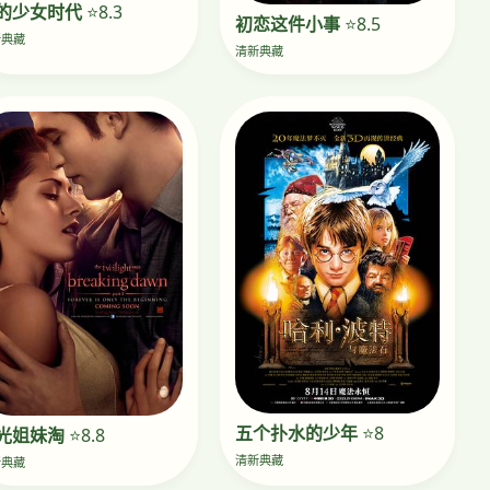
的少女时代
⭐8.3
初恋这件小事
⭐8.5
新典藏
清新典藏
五个扑水的少年
⭐8
光姐妹淘
⭐8.8
清新典藏
新典藏