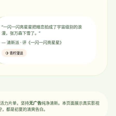
“一闪一闪亮星星把暗恋拍成了宇宙级别的浪
漫，张万森下雪了。”
— 清新派 · 评《一闪一闪亮星星》
🍋 青柠漫谈
活力片单，坚持
无广告
纯净清新。本页面展示真实影视
柠，都是初夏的清爽告白。