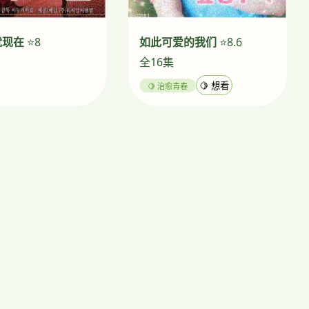
就现在
⭐8
如此可爱的我们
⭐8.6
全16集
🍋 治愈青春
🍋 想看