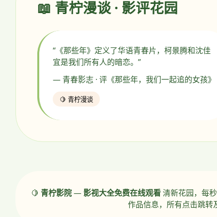
📖 青柠漫谈 · 影评花园
“《那些年》定义了华语青春片，柯景腾和沈佳
宜是我们所有人的暗恋。”
— 青春影志 · 评《那些年，我们一起追的女孩》
🍋 青柠漫谈
🍋
青柠影院
—
影视大全免费在线观看
清新花园，每秒
作品信息，所有点击跳转