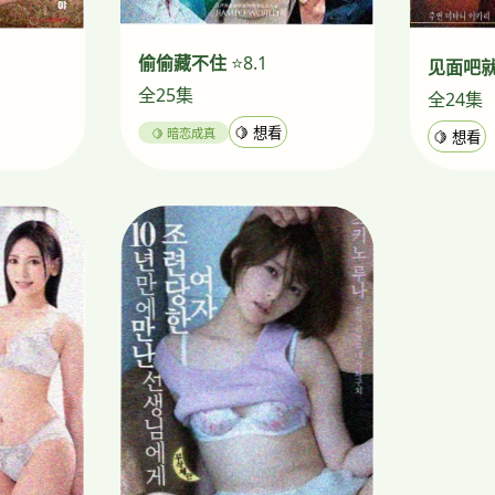
偷偷藏不住
⭐8.1
见面吧
全25集
全24集
🍋 暗恋成真
🍋 想看
🍋 想看