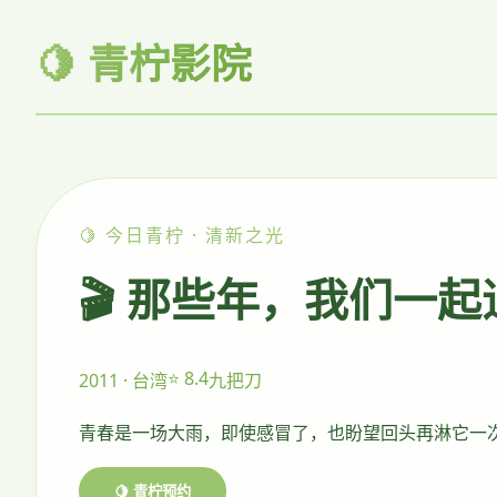
🍋 青柠影院
🍋 今日青柠 · 清新之光
🎬 那些年，我们一
⭐ 8.4
2011 · 台湾
九把刀
青春是一场大雨，即使感冒了，也盼望回头再淋它一
🍋 青柠预约