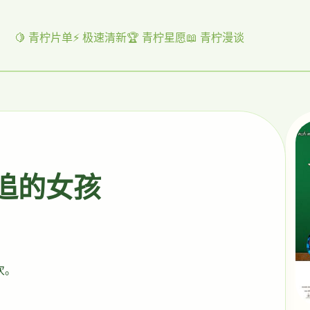
🍋 青柠片单
⚡ 极速清新
🏆 青柠星愿
📖 青柠漫谈
起追的女孩
次。