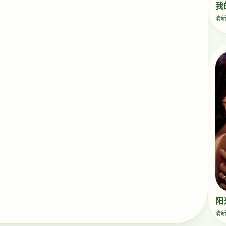
我
清
阳
清