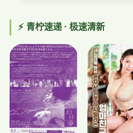
⚡ 青柠速递 · 极速清新