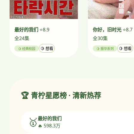
最好的我们
⭐8.9
你好，旧时光
⭐8.7
全24集
全30集
🍋 经典校园
🍋 想看
🍋 振华系列
🍋 想看
🏆 青柠星愿榜 · 清新热荐
最好的我们
🥇
🔥 598.3万