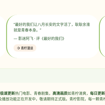
“最好的我们让八月长安的文字活了，耿耿余淮
就是青春本身。”
— 影迷阿飞 · 评《最好的我们》
🍋 青柠漫谈
极速更新
热门电影、青春剧集，
高清画质
如青柠清爽，
每日更新
及播放功能正在开发中，敬请期待正式版。青柠影院，每一颗青