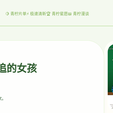
🍋 青柠片单
⚡ 极速清新
🏆 青柠星愿
📖 青柠漫谈
起追的女孩
次。