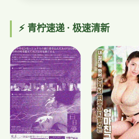
⚡ 青柠速递 · 极速清新