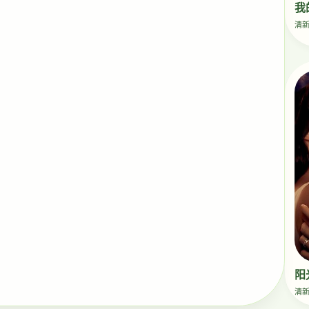
我
清
阳
清