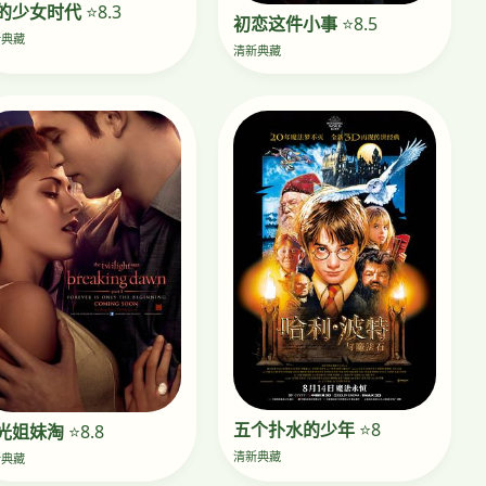
的少女时代
⭐8.3
初恋这件小事
⭐8.5
新典藏
清新典藏
五个扑水的少年
⭐8
光姐妹淘
⭐8.8
清新典藏
新典藏