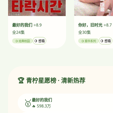
最好的我们
⭐8.9
你好，旧时光
⭐8.7
全24集
全30集
🍋 经典校园
🍋 想看
🍋 振华系列
🍋 想看
🏆 青柠星愿榜 · 清新热荐
最好的我们
🥇
🔥 598.3万