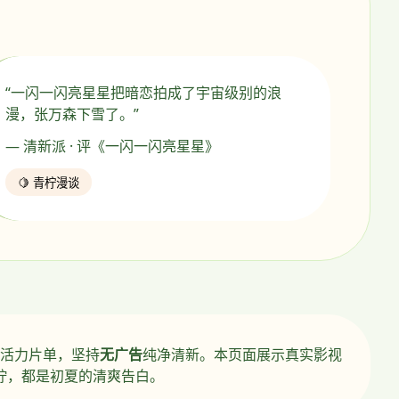
“一闪一闪亮星星把暗恋拍成了宇宙级别的浪
漫，张万森下雪了。”
— 清新派 · 评《一闪一闪亮星星》
🍋 青柠漫谈
活力片单，坚持
无广告
纯净清新。本页面展示真实影视
柠，都是初夏的清爽告白。