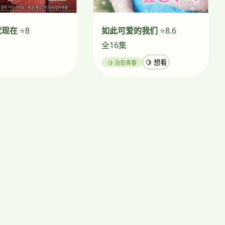
就现在
⭐8
如此可爱的我们
⭐8.6
全16集
🍋 治愈青春
🍋 想看