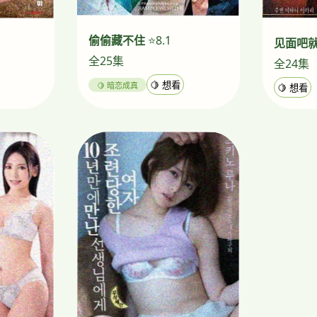
偷偷藏不住
⭐8.1
见面吧
全25集
全24集
🍋 暗恋成真
🍋 想看
🍋 想看