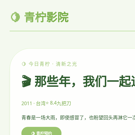
🍋 青柠影院
🍋 今日青柠 · 清新之光
🎬 那些年，我们一
⭐ 8.4
2011 · 台湾
九把刀
青春是一场大雨，即使感冒了，也盼望回头再淋它一
🍋 青柠预约