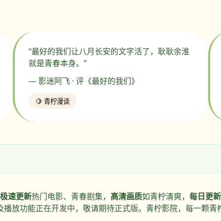
“最好的我们让八月长安的文字活了，耿耿余淮
就是青春本身。”
— 影迷阿飞 · 评《最好的我们》
🍋 青柠漫谈
极速更新
热门电影、青春剧集，
高清画质
如青柠清爽，
每日更新
及播放功能正在开发中，敬请期待正式版。青柠影院，每一颗青