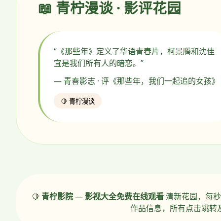
📖 青柠漫谈 · 影评花园
“《那些年》定义了华语青春片，柯景腾和沈佳
宜是我们所有人的暗恋。”
— 青春影志 · 评《那些年，我们一起追的女孩》
🍋 青柠漫谈
🍋
青柠影院
—
影视大全免费在线观看
清新花园，每秒
作品信息，所有点击跳转