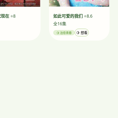
就现在
⭐8
如此可爱的我们
⭐8.6
全16集
🍋 治愈青春
🍋 想看