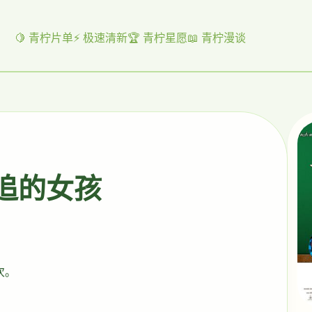
🍋 青柠片单
⚡ 极速清新
🏆 青柠星愿
📖 青柠漫谈
起追的女孩
次。