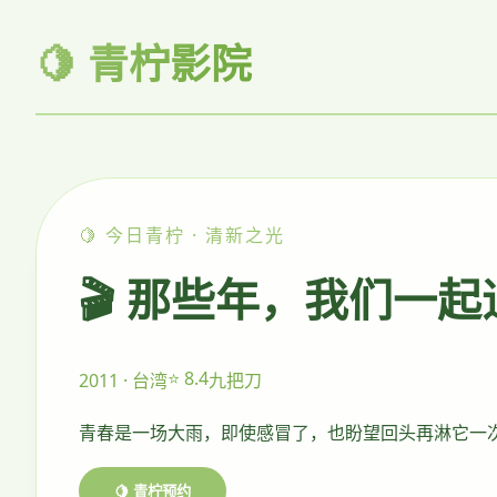
🍋 青柠影院
🍋 今日青柠 · 清新之光
🎬 那些年，我们一
⭐ 8.4
2011 · 台湾
九把刀
青春是一场大雨，即使感冒了，也盼望回头再淋它一
🍋 青柠预约