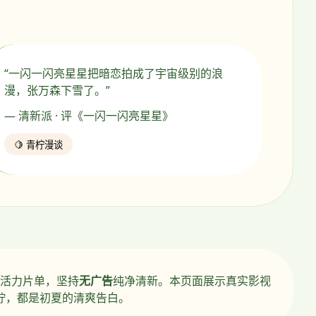
“一闪一闪亮星星把暗恋拍成了宇宙级别的浪
漫，张万森下雪了。”
— 清新派 · 评《一闪一闪亮星星》
🍋 青柠漫谈
活力片单，坚持
无广告
纯净清新。本页面展示真实影视
柠，都是初夏的清爽告白。