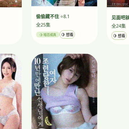
偷偷藏不住
⭐8.1
见面吧
全25集
全24集
🍋 暗恋成真
🍋 想看
🍋 想看