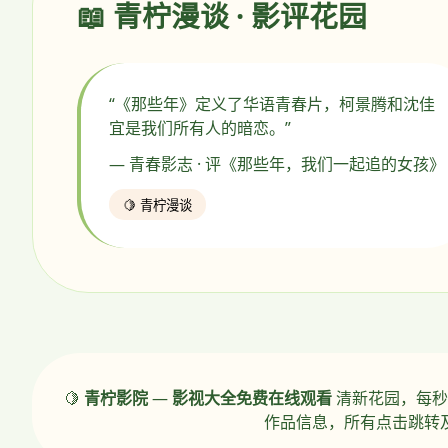
📖 青柠漫谈 · 影评花园
“《那些年》定义了华语青春片，柯景腾和沈佳
宜是我们所有人的暗恋。”
— 青春影志 · 评《那些年，我们一起追的女孩》
🍋 青柠漫谈
🍋
青柠影院
—
影视大全免费在线观看
清新花园，每秒
作品信息，所有点击跳转