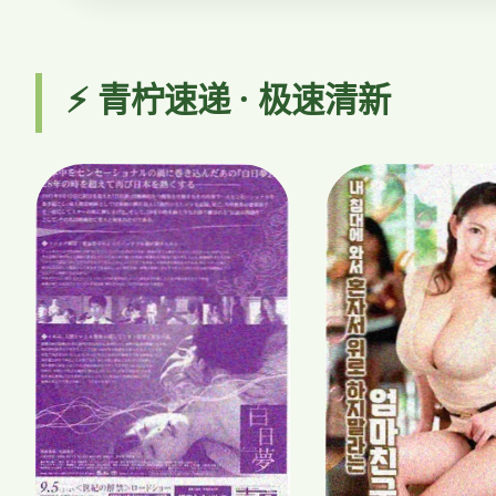
⚡ 青柠速递 · 极速清新