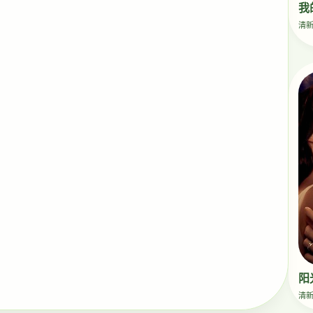
我
清
阳
清