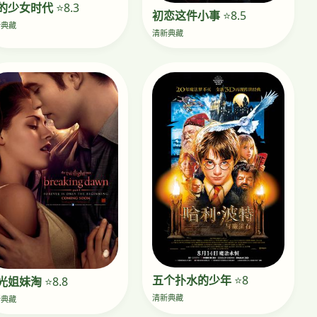
的少女时代
⭐8.3
初恋这件小事
⭐8.5
新典藏
清新典藏
五个扑水的少年
⭐8
光姐妹淘
⭐8.8
清新典藏
新典藏