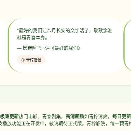
“最好的我们让八月长安的文字活了，耿耿余淮
就是青春本身。”
— 影迷阿飞 · 评《最好的我们》
🍋 青柠漫谈
极速更新
热门电影、青春剧集，
高清画质
如青柠清爽，
每日更新
及播放功能正在开发中，敬请期待正式版。青柠影院，每一颗青