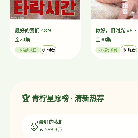
最好的我们
⭐8.9
你好，旧时光
⭐8.7
全24集
全30集
🍋 经典校园
🍋 想看
🍋 振华系列
🍋 想看
🏆 青柠星愿榜 · 清新热荐
最好的我们
🥇
🔥 598.3万