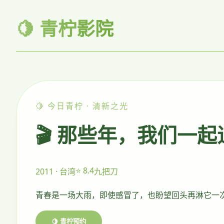
🍋 青柠影院
🍋 今日青柠 · 清新之光
🎬 那些年，我们一
⭐ 8.4
2011 · 台湾
九把刀
青春是一场大雨，即使感冒了，也盼望回头再淋它一
🍋 青柠预约