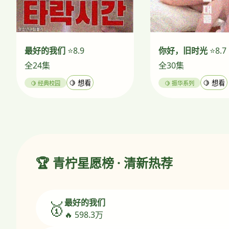
最好的我们
⭐8.9
你好，旧时光
⭐8.7
全24集
全30集
🍋 经典校园
🍋 想看
🍋 振华系列
🍋 想看
🏆 青柠星愿榜 · 清新热荐
最好的我们
🥇
🔥 598.3万