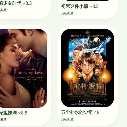
的少女时代
⭐8.3
初恋这件小事
⭐8.5
新典藏
清新典藏
五个扑水的少年
⭐8
光姐妹淘
⭐8.8
清新典藏
新典藏