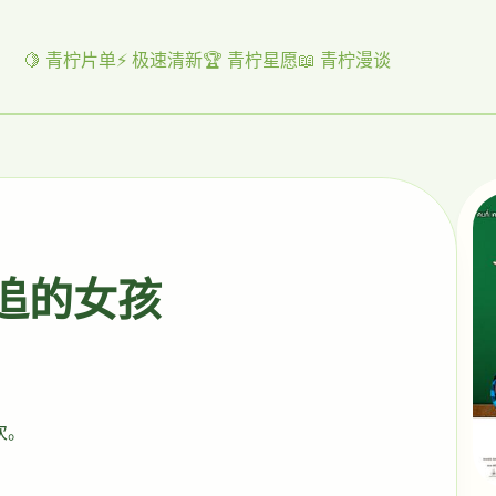
🍋 青柠片单
⚡ 极速清新
🏆 青柠星愿
📖 青柠漫谈
起追的女孩
次。