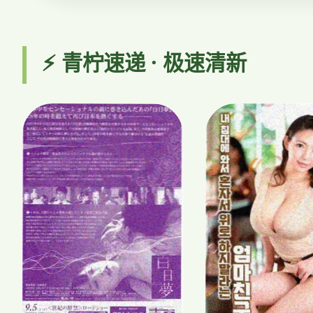
⚡ 青柠速递 · 极速清新