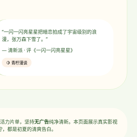
“一闪一闪亮星星把暗恋拍成了宇宙级别的浪
漫，张万森下雪了。”
— 清新派 · 评《一闪一闪亮星星》
🍋 青柠漫谈
活力片单，坚持
无广告
纯净清新。本页面展示真实影视
柠，都是初夏的清爽告白。