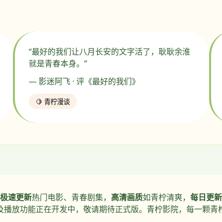
“最好的我们让八月长安的文字活了，耿耿余淮
就是青春本身。”
— 影迷阿飞 · 评《最好的我们》
🍋 青柠漫谈
极速更新
热门电影、青春剧集，
高清画质
如青柠清爽，
每日更新
及播放功能正在开发中，敬请期待正式版。青柠影院，每一颗青