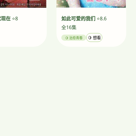
就现在
⭐8
如此可爱的我们
⭐8.6
全16集
🍋 治愈青春
🍋 想看