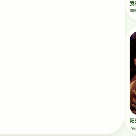
我
清
阳
清