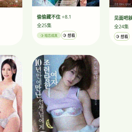
偷偷藏不住
⭐8.1
见面吧
全25集
全24集
🍋 暗恋成真
🍋 想看
🍋 想看