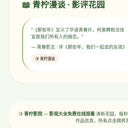
📖 青柠漫谈 · 影评花园
“《那些年》定义了华语青春片，柯景腾和沈佳
宜是我们所有人的暗恋。”
— 青春影志 · 评《那些年，我们一起追的女孩》
🍋 青柠漫谈
🍋
青柠影院
—
影视大全免费在线观看
清新花园，每秒
作品信息，所有点击跳转