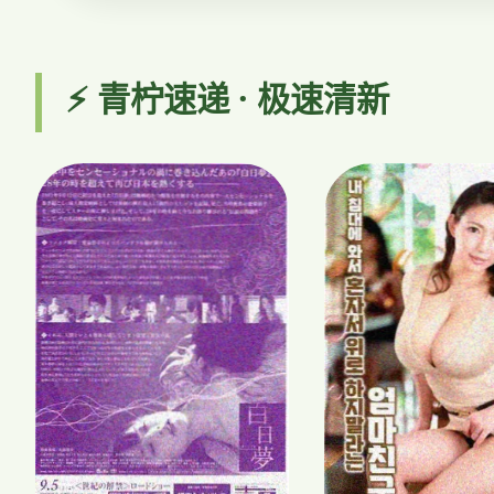
⚡ 青柠速递 · 极速清新