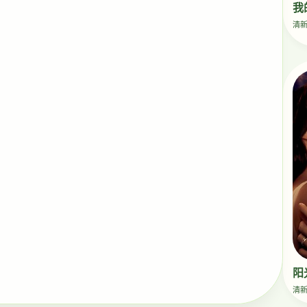
我
清
阳
清