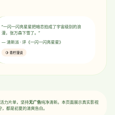
“一闪一闪亮星星把暗恋拍成了宇宙级别的浪
漫，张万森下雪了。”
— 清新派 · 评《一闪一闪亮星星》
🍋 青柠漫谈
活力片单，坚持
无广告
纯净清新。本页面展示真实影视
柠，都是初夏的清爽告白。