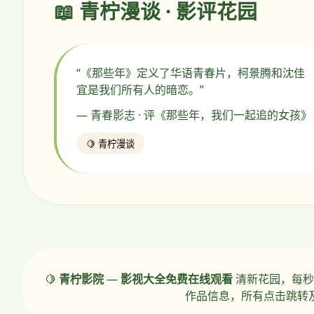
📖 青柠漫谈 · 影评花园
“《那些年》定义了华语青春片，柯景腾和沈佳
宜是我们所有人的暗恋。”
— 青春影志 · 评《那些年，我们一起追的女孩》
🍋 青柠漫谈
🍋
青柠影院
—
影视大全免费在线观看
清新花园，每秒
作品信息，所有点击跳转