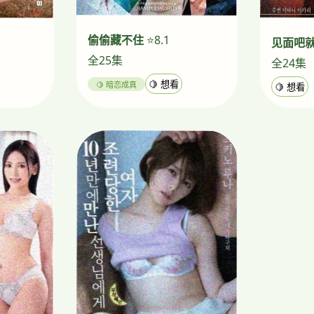
偷偷藏不住
⭐8.1
见面吧
全25集
全24集
🍋 暗恋成真
🍋 想看
🍋 想看