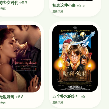
的少女时代
⭐8.3
初恋这件小事
⭐8.5
新典藏
清新典藏
五个扑水的少年
⭐8
光姐妹淘
⭐8.8
清新典藏
新典藏