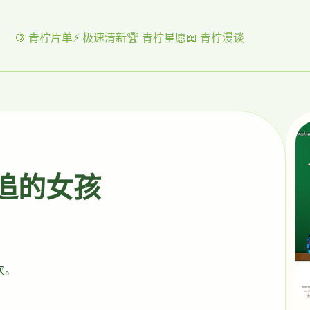
🍋 青柠片单
⚡ 极速清新
🏆 青柠星愿
📖 青柠漫谈
起追的女孩
次。