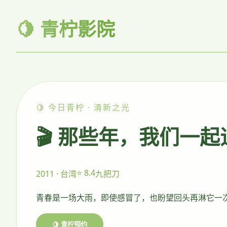
🍋 青柠影院
🍋 今日青柠 · 清新之光
🎬 那些年，我们一
⭐ 8.4
2011 · 台湾
九把刀
青春是一场大雨，即使感冒了，也盼望回头再淋它一
🍋 青柠预约