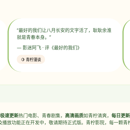
“最好的我们让八月长安的文字活了，耿耿余淮
就是青春本身。”
— 影迷阿飞 · 评《最好的我们》
🍋 青柠漫谈
极速更新
热门电影、青春剧集，
高清画质
如青柠清爽，
每日更新
及播放功能正在开发中，敬请期待正式版。青柠影院，每一颗青