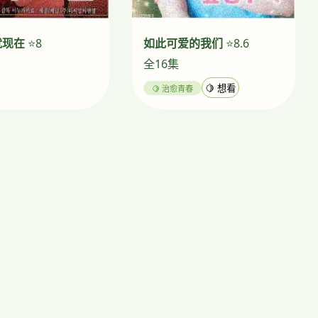
就现在
⭐8
如此可爱的我们
⭐8.6
全16集
🍋 治愈青春
🍋 想看