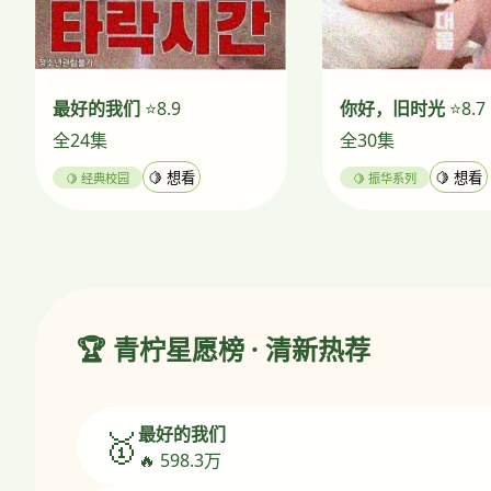
最好的我们
⭐8.9
你好，旧时光
⭐8.7
全24集
全30集
🍋 经典校园
🍋 想看
🍋 振华系列
🍋 想看
🏆 青柠星愿榜 · 清新热荐
最好的我们
🥇
🔥 598.3万