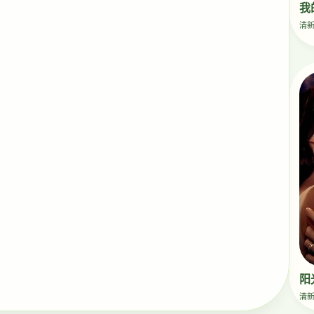
我
清
阳
清