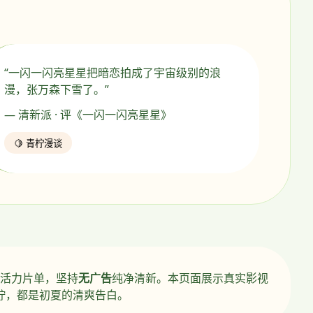
“一闪一闪亮星星把暗恋拍成了宇宙级别的浪
漫，张万森下雪了。”
— 清新派 · 评《一闪一闪亮星星》
🍋 青柠漫谈
活力片单，坚持
无广告
纯净清新。本页面展示真实影视
柠，都是初夏的清爽告白。