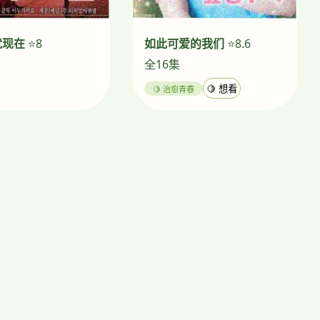
就现在
⭐8
如此可爱的我们
⭐8.6
全16集
🍋 治愈青春
🍋 想看