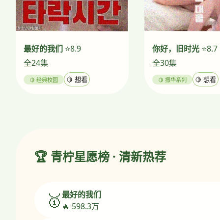
最好的我们
⭐8.9
你好，旧时光
⭐8.7
全24集
全30集
🍋 经典校园
🍋 想看
🍋 振华系列
🍋 想看
🏆 青柠星愿榜 · 清新热荐
最好的我们
🥇
🔥 598.3万