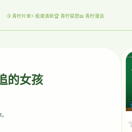
🍋 青柠片单
⚡ 极速清新
🏆 青柠星愿
📖 青柠漫谈
起追的女孩
次。