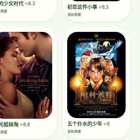
的少女时代
⭐8.3
初恋这件小事
⭐8.5
新典藏
清新典藏
五个扑水的少年
⭐8
光姐妹淘
⭐8.8
清新典藏
新典藏