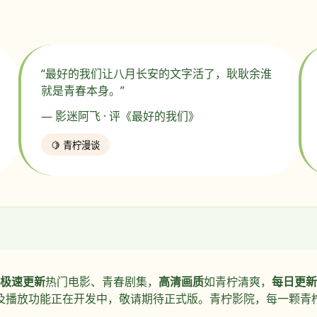
“最好的我们让八月长安的文字活了，耿耿余淮
就是青春本身。”
— 影迷阿飞 · 评《最好的我们》
🍋 青柠漫谈
极速更新
热门电影、青春剧集，
高清画质
如青柠清爽，
每日更新
及播放功能正在开发中，敬请期待正式版。青柠影院，每一颗青