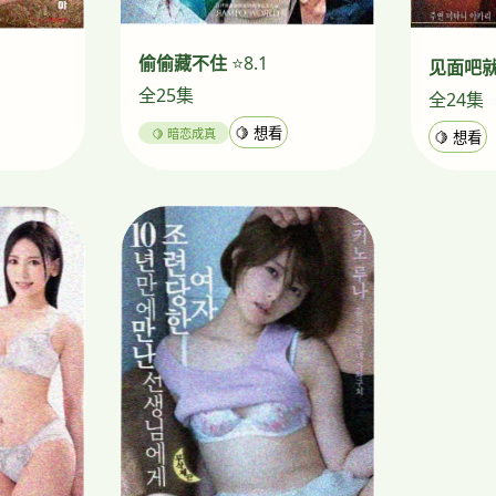
偷偷藏不住
⭐8.1
见面吧
全25集
全24集
🍋 暗恋成真
🍋 想看
🍋 想看