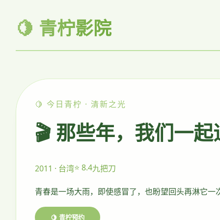
🍋 青柠影院
🍋 今日青柠 · 清新之光
🎬 那些年，我们一
⭐ 8.4
2011 · 台湾
九把刀
青春是一场大雨，即使感冒了，也盼望回头再淋它一
🍋 青柠预约