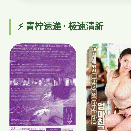
⚡ 青柠速递 · 极速清新