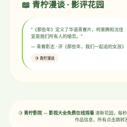
📖 青柠漫谈 · 影评花园
“《那些年》定义了华语青春片，柯景腾和沈佳
宜是我们所有人的暗恋。”
— 青春影志 · 评《那些年，我们一起追的女孩》
🍋 青柠漫谈
🍋
青柠影院
—
影视大全免费在线观看
清新花园，每秒
作品信息，所有点击跳转