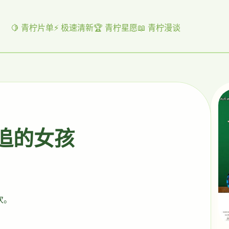
🍋 青柠片单
⚡ 极速清新
🏆 青柠星愿
📖 青柠漫谈
起追的女孩
次。