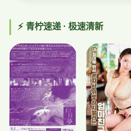
⚡ 青柠速递 · 极速清新