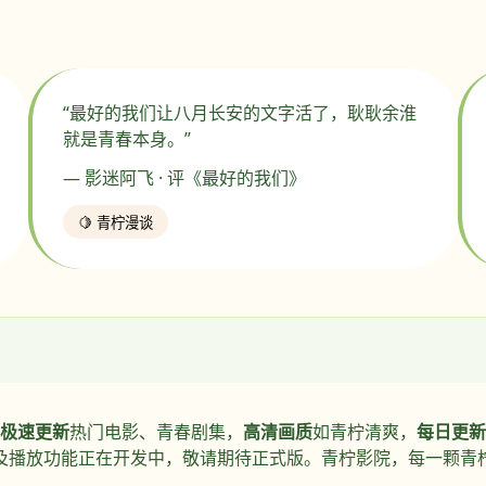
“最好的我们让八月长安的文字活了，耿耿余淮
就是青春本身。”
— 影迷阿飞 · 评《最好的我们》
🍋 青柠漫谈
极速更新
热门电影、青春剧集，
高清画质
如青柠清爽，
每日更新
及播放功能正在开发中，敬请期待正式版。青柠影院，每一颗青