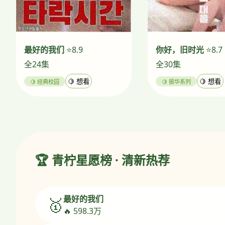
最好的我们
⭐8.9
你好，旧时光
⭐8.7
全24集
全30集
🍋 经典校园
🍋 想看
🍋 振华系列
🍋 想看
🏆 青柠星愿榜 · 清新热荐
最好的我们
🥇
🔥 598.3万