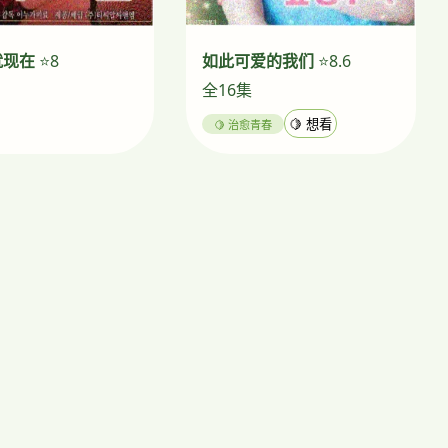
就现在
⭐8
如此可爱的我们
⭐8.6
全16集
🍋 治愈青春
🍋 想看