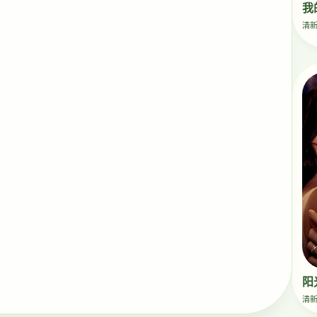
我
清
阳
清