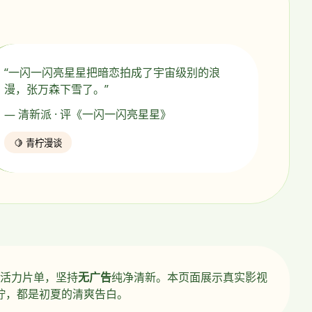
“一闪一闪亮星星把暗恋拍成了宇宙级别的浪
漫，张万森下雪了。”
— 清新派 · 评《一闪一闪亮星星》
🍋 青柠漫谈
活力片单，坚持
无广告
纯净清新。本页面展示真实影视
柠，都是初夏的清爽告白。