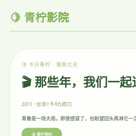
🍋 青柠影院
🍋 今日青柠 · 清新之光
🎬 那些年，我们一
⭐ 8.4
2011 · 台湾
九把刀
青春是一场大雨，即使感冒了，也盼望回头再淋它一
🍋 青柠预约