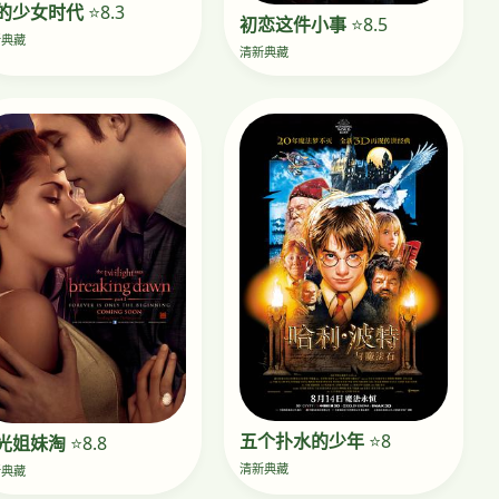
的少女时代
⭐8.3
初恋这件小事
⭐8.5
新典藏
清新典藏
五个扑水的少年
⭐8
光姐妹淘
⭐8.8
清新典藏
新典藏