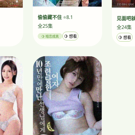
偷偷藏不住
⭐8.1
见面吧
全25集
全24集
🍋 暗恋成真
🍋 想看
🍋 想看