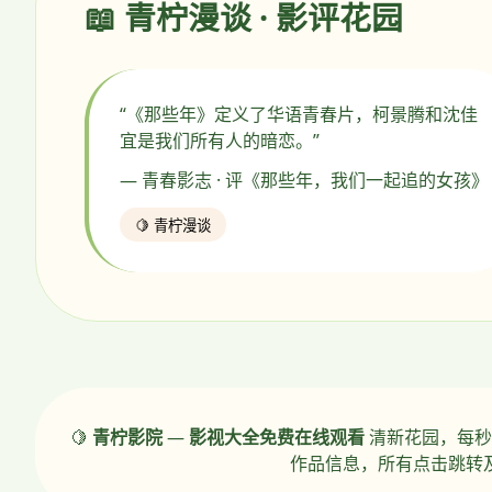
📖 青柠漫谈 · 影评花园
“《那些年》定义了华语青春片，柯景腾和沈佳
宜是我们所有人的暗恋。”
— 青春影志 · 评《那些年，我们一起追的女孩》
🍋 青柠漫谈
🍋
青柠影院
—
影视大全免费在线观看
清新花园，每秒
作品信息，所有点击跳转