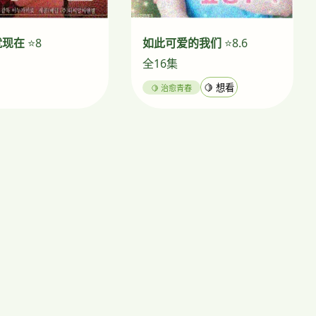
就现在
⭐8
如此可爱的我们
⭐8.6
全16集
🍋 治愈青春
🍋 想看