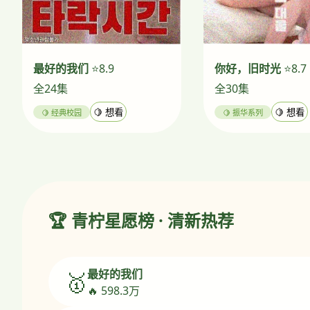
最好的我们
⭐8.9
你好，旧时光
⭐8.7
全24集
全30集
🍋 经典校园
🍋 想看
🍋 振华系列
🍋 想看
🏆 青柠星愿榜 · 清新热荐
最好的我们
🥇
🔥 598.3万