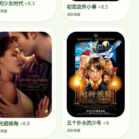
的少女时代
⭐8.3
初恋这件小事
⭐8.5
新典藏
清新典藏
五个扑水的少年
⭐8
光姐妹淘
⭐8.8
清新典藏
新典藏