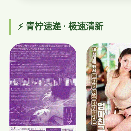
⚡ 青柠速递 · 极速清新