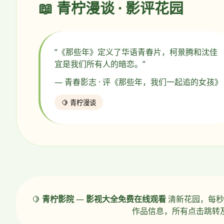
📖 青柠漫谈 · 影评花园
“《那些年》定义了华语青春片，柯景腾和沈佳
宜是我们所有人的暗恋。”
— 青春影志 · 评《那些年，我们一起追的女孩》
🍋 青柠漫谈
🍋
青柠影院
—
影视大全免费在线观看
清新花园，每秒
作品信息，所有点击跳转