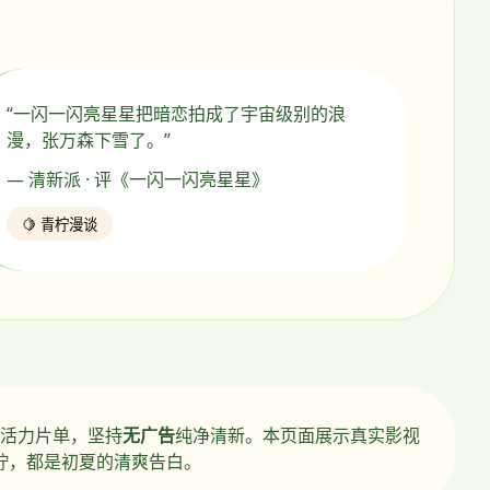
“一闪一闪亮星星把暗恋拍成了宇宙级别的浪
漫，张万森下雪了。”
— 清新派 · 评《一闪一闪亮星星》
🍋 青柠漫谈
活力片单，坚持
无广告
纯净清新。本页面展示真实影视
柠，都是初夏的清爽告白。