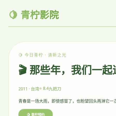
🍋 青柠影院
🍋 今日青柠 · 清新之光
🎬 那些年，我们一
⭐ 8.4
2011 · 台湾
九把刀
青春是一场大雨，即使感冒了，也盼望回头再淋它一
🍋 青柠预约