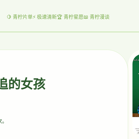
🍋 青柠片单
⚡ 极速清新
🏆 青柠星愿
📖 青柠漫谈
起追的女孩
次。