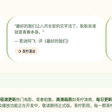
“最好的我们让八月长安的文字活了，耿耿余淮
就是青春本身。”
— 影迷阿飞 · 评《最好的我们》
🍋 青柠漫谈
极速更新
热门电影、青春剧集，
高清画质
如青柠清爽，
每日更新
及播放功能正在开发中，敬请期待正式版。青柠影院，每一颗青