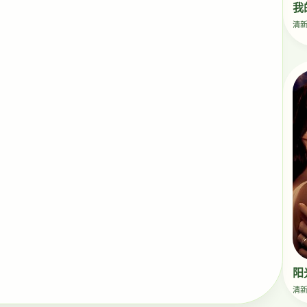
我
清
阳
清