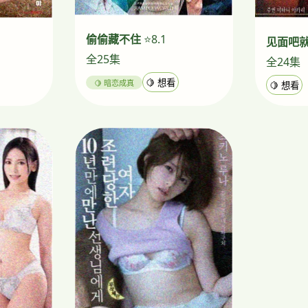
偷偷藏不住
⭐8.1
见面吧
全25集
全24集
🍋 暗恋成真
🍋 想看
🍋 想看