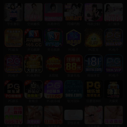
一闪一闪亮星星
⭐8.3
全24集
🍋 青柠推荐
🍋 想看