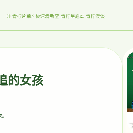
🍋 青柠片单
⚡ 极速清新
🏆 青柠星愿
📖 青柠漫谈
起追的女孩
次。