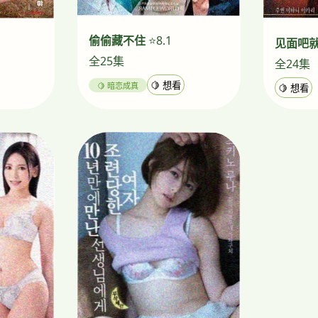
偷偷藏不住
⭐8.1
见面吧
全25集
全24集
🍋 暗恋成真
🍋 想看
🍋 想看