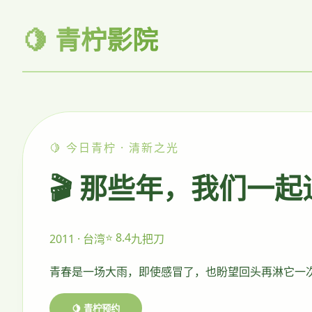
🍋 青柠影院
🍋 今日青柠 · 清新之光
🎬 那些年，我们一
⭐ 8.4
2011 · 台湾
九把刀
青春是一场大雨，即使感冒了，也盼望回头再淋它一
🍋 青柠预约