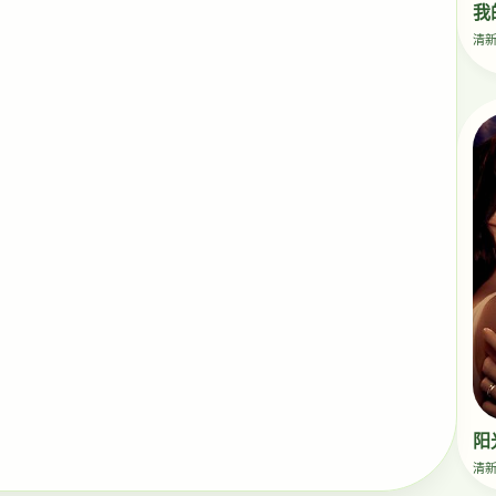
我
清
阳
清