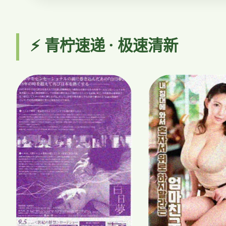
⚡ 青柠速递 · 极速清新