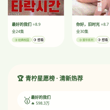
最好的我们
⭐8.9
你好，旧时光
⭐8.7
全24集
全30集
🍋 经典校园
🍋 想看
🍋 振华系列
🍋 想看
🏆 青柠星愿榜 · 清新热荐
最好的我们
🥇
🔥 598.3万