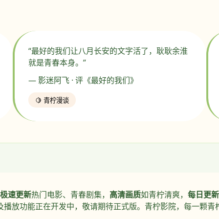
“最好的我们让八月长安的文字活了，耿耿余淮
就是青春本身。”
— 影迷阿飞 · 评《最好的我们》
🍋 青柠漫谈
极速更新
热门电影、青春剧集，
高清画质
如青柠清爽，
每日更新
及播放功能正在开发中，敬请期待正式版。青柠影院，每一颗青