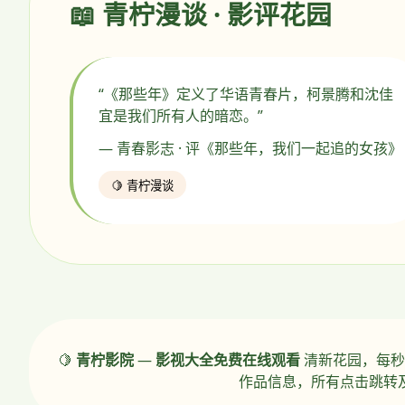
📖 青柠漫谈 · 影评花园
“《那些年》定义了华语青春片，柯景腾和沈佳
宜是我们所有人的暗恋。”
— 青春影志 · 评《那些年，我们一起追的女孩》
🍋 青柠漫谈
🍋
青柠影院
—
影视大全免费在线观看
清新花园，每秒
作品信息，所有点击跳转