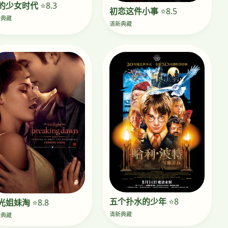
的少女时代
⭐8.3
初恋这件小事
⭐8.5
新典藏
清新典藏
五个扑水的少年
⭐8
光姐妹淘
⭐8.8
清新典藏
新典藏