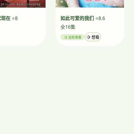
就现在
⭐8
如此可爱的我们
⭐8.6
全16集
🍋 治愈青春
🍋 想看