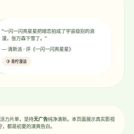
“一闪一闪亮星星把暗恋拍成了宇宙级别的浪
漫，张万森下雪了。”
— 清新派 · 评《一闪一闪亮星星》
🍋 青柠漫谈
活力片单，坚持
无广告
纯净清新。本页面展示真实影视
柠，都是初夏的清爽告白。