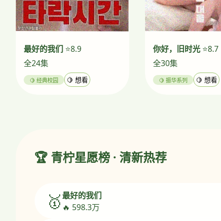
最好的我们
⭐8.9
你好，旧时光
⭐8.7
全24集
全30集
🍋 经典校园
🍋 想看
🍋 振华系列
🍋 想看
🏆 青柠星愿榜 · 清新热荐
最好的我们
🥇
🔥 598.3万