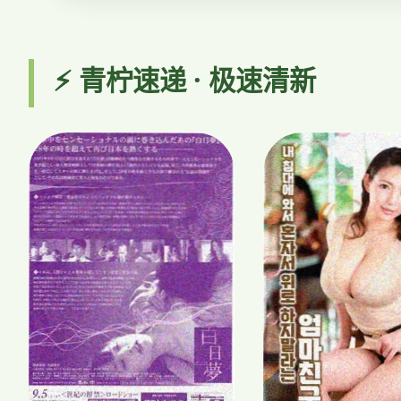
⚡ 青柠速递 · 极速清新