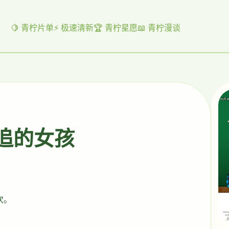
🍋 青柠片单
⚡ 极速清新
🏆 青柠星愿
📖 青柠漫谈
起追的女孩
次。