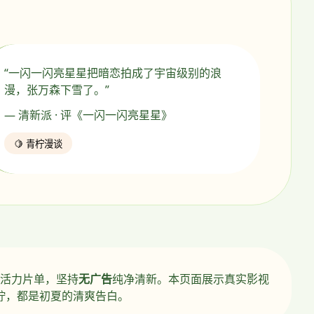
“一闪一闪亮星星把暗恋拍成了宇宙级别的浪
漫，张万森下雪了。”
— 清新派 · 评《一闪一闪亮星星》
🍋 青柠漫谈
活力片单，坚持
无广告
纯净清新。本页面展示真实影视
柠，都是初夏的清爽告白。