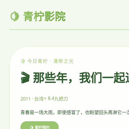
🍋 青柠影院
🍋 今日青柠 · 清新之光
🎬 那些年，我们一
⭐ 8.4
2011 · 台湾
九把刀
青春是一场大雨，即使感冒了，也盼望回头再淋它一
🍋 青柠预约