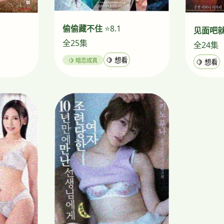
偷偷藏不住
⭐8.1
见面吧
全25集
全24集
🍋 暗恋成真
🍋 想看
🍋 想看