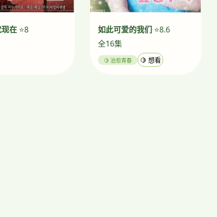
就现在
⭐8
如此可爱的我们
⭐8.6
全16集
🍋 治愈青春
🍋 想看