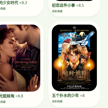
的少女时代
⭐8.3
初恋这件小事
⭐8.5
新典藏
清新典藏
五个扑水的少年
⭐8
光姐妹淘
⭐8.8
清新典藏
新典藏