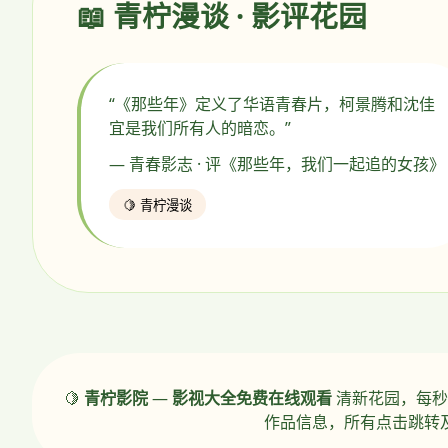
📖 青柠漫谈 · 影评花园
“《那些年》定义了华语青春片，柯景腾和沈佳
宜是我们所有人的暗恋。”
— 青春影志 · 评《那些年，我们一起追的女孩》
🍋 青柠漫谈
🍋
青柠影院
—
影视大全免费在线观看
清新花园，每秒
作品信息，所有点击跳转