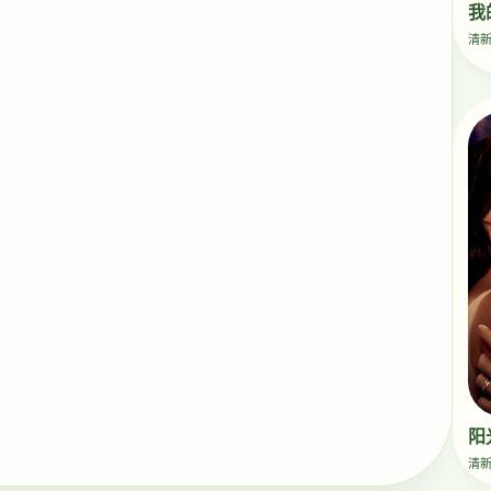
我
清
阳
清