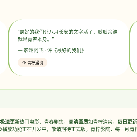
“最好的我们让八月长安的文字活了，耿耿余淮
就是青春本身。”
— 影迷阿飞 · 评《最好的我们》
🍋 青柠漫谈
极速更新
热门电影、青春剧集，
高清画质
如青柠清爽，
每日更新
及播放功能正在开发中，敬请期待正式版。青柠影院，每一颗青